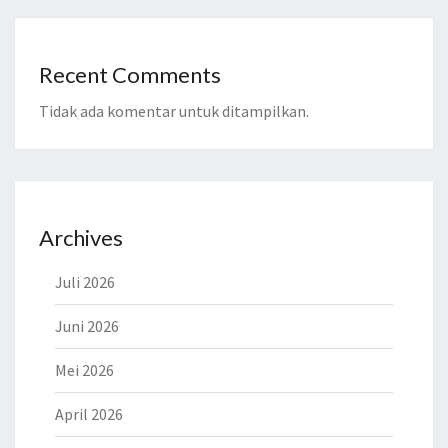
Recent Comments
Tidak ada komentar untuk ditampilkan.
Archives
Juli 2026
Juni 2026
Mei 2026
April 2026