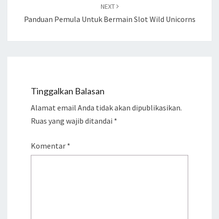
NEXT
Panduan Pemula Untuk Bermain Slot Wild Unicorns
Tinggalkan Balasan
Alamat email Anda tidak akan dipublikasikan.
Ruas yang wajib ditandai
*
Komentar
*