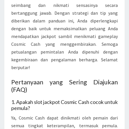
seimbang dan nikmati sensasinya secara
bertanggung jawab. Dengan strategi dan tip yang
diberikan dalam panduan ini, Anda diperlengkapi
dengan baik untuk memaksimalkan peluang Anda
mendapatkan jackpot sambil menikmati gameplay
Cosmic Cash yang menggembirakan. Semoga
petualangan pemintalan Anda dipenuhi dengan
kegembiraan dan pengalaman berharga. Selamat
berputar!
Pertanyaan yang Sering Diajukan
(FAQ)
1. Apakah slot jackpot Cosmic Cash cocok untuk
pemula?
Ya, Cosmic Cash dapat dinikmati oleh pemain dari
semua tingkat keterampilan, termasuk pemula.