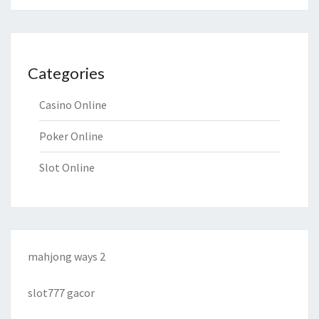
Categories
Casino Online
Poker Online
Slot Online
mahjong ways 2
slot777 gacor