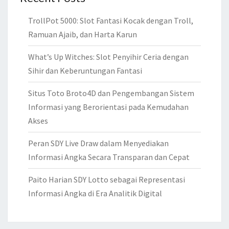
TrollPot 5000: Slot Fantasi Kocak dengan Troll,
Ramuan Ajaib, dan Harta Karun
What’s Up Witches: Slot Penyihir Ceria dengan
Sihir dan Keberuntungan Fantasi
Situs Toto Broto4D dan Pengembangan Sistem
Informasi yang Berorientasi pada Kemudahan
Akses
Peran SDY Live Draw dalam Menyediakan
Informasi Angka Secara Transparan dan Cepat
Paito Harian SDY Lotto sebagai Representasi
Informasi Angka di Era Analitik Digital