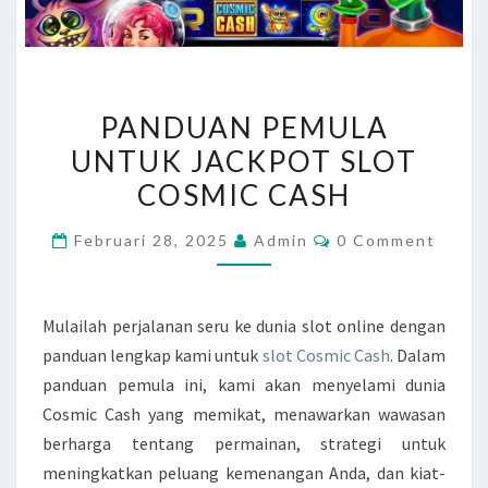
PANDUAN
PANDUAN PEMULA
PEMULA
UNTUK JACKPOT SLOT
UNTUK
COSMIC CASH
JACKPOT
SLOT
Comments
Februari 28, 2025
Admin
0 Comment
COSMIC
CASH
Mulailah perjalanan seru ke dunia slot online dengan
panduan lengkap kami untuk
slot Cosmic Cash
. Dalam
panduan pemula ini, kami akan menyelami dunia
Cosmic Cash yang memikat, menawarkan wawasan
berharga tentang permainan, strategi untuk
meningkatkan peluang kemenangan Anda, dan kiat-